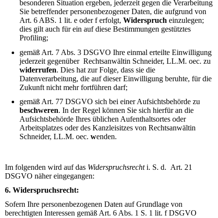
besonderen Situation ergeben, jederzeit gegen die Verarbeitung
Sie betreffender personenbezogener Daten, die aufgrund von
Art. 6 ABS. 1 lit. e oder f erfolgt,
Widerspruch
einzulegen;
dies gilt auch für ein auf diese Bestimmungen gestütztes
Profiling;
gemäß Art. 7 Abs. 3 DSGVO Ihre einmal erteilte Einwilligung
jederzeit gegenüber Rechtsanwältin Schneider, LL.M. oec.
zu
widerrufen
. Dies hat zur Folge, dass sie
die
Datenverarbeitung, die auf dieser Einwilligung beruhte, für die
Zukunft nicht mehr fortführen dar
f;
gemäß Art. 77 DSGVO sich bei einer Aufsichtsbehörde zu
beschweren
. In der Regel können Sie sich hierfür an die
Aufsichtsbehörde Ihres üblichen Aufenthaltsortes oder
Arbeitsplatzes oder des
Kanzleisitzes von Rechtsanwältin
Schneider, LL.M. oec.
w
enden.
Im folgenden wird auf das
Widerspruchsrecht
i. S. d. Art. 21
DSGVO näher eingegangen:
6. Widerspruchsrecht:
Sofern Ihre personenbezogenen Daten auf Grundlage von
berechtigten Interessen gemäß Art. 6 Abs. 1 S. 1 lit. f DSGVO