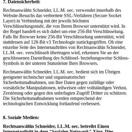
7. Datensicherheit:
Rechtsanwältin Schneider, LL.M. oec.
verwendet
innerhalb des
Website-Besuchs das verbreitete SSL-Verfahren (Secure Socket
Layer) in Verbindung mit der jeweils höchsten
Verschlüsselungsstufe, die von Ihrem Browser unterstützt wird. In
der Regel handelt es sich dabei um eine 256
-
Bit Verschlüsselung.
Falls Ihr Browser keine 256-Bit Verschlüsselung unterstützt, wird
stattdessen auf 128-Bit v3 Technologie zurückgegriffen. Ob eine
einzelne Seite des
Internetauftrittes von Rechtsanwältin Schneider,
LL.M. oec.
verschlüsselt übertragen wird, erkennen Sie an der
geschlossenen Darstellung des Schlüssel- beziehungsweise Schloss-
Symbols in der unteren Statusleiste Ihres Browsers.
Rechtsanwältin Schneider, LL.M. oec.
bedient
sich
im Übrigen
geeigneter technischer und organisatorischer
Sicherheitsmaßnahmen, um Ihre Daten gegen zufällige oder
vorsätzliche Manipulationen, teilweisen oder vollständigen Verlust,
Zerstörung oder gegen den unbefugten Zugriff Dritter zu schützen.
Die Sicherheitsmaßnahmen werden entsprechend der
technologischen Entwicklung fortlaufend verbessert.
8. Soziale Medien:
Rechtsanwältin Schneider, LL.M. oec. betreibt Einen
Internetauftritt in dem "Sozialen Netzwerk" Xing. Dies